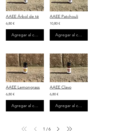
AAEE Árbol de té
AAEE Patchouli
6,80 €
10,80 €
Agregar al carrito
Agregar al carrito
AAEE Lemongrass
AAEE Clavo
6,80 €
6,80 €
Agregar al carrito
Agregar al carrito
1
6
/