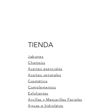
TIENDA
Jabones
Champús
Aceites esenciales
Aceites vegetales
Cosmética
Complementos
Exfoliantes
Arcillas y Mascarillas Faciales
Aguas e hidrolatos