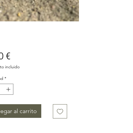
Precio
0 €
o incluido
ad
*
egar al carrito