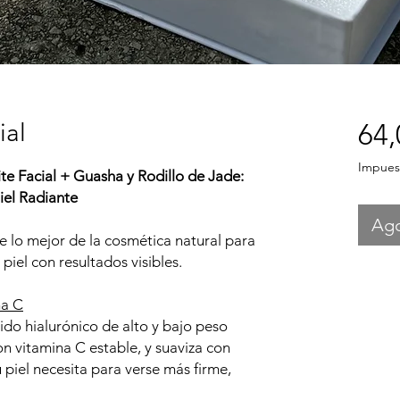
ial
64,
Impuest
te Facial + Guasha y Rodillo de Jade:
el Radiante
Ag
 lo mejor de la cosmética natural para
 piel con resultados visibles.
na C
do hialurónico de alto y bajo peso
on vitamina C estable, y suaviza con
 piel necesita para verse más firme,