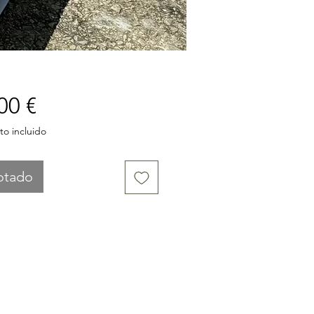
Precio
00 €
o incluido
otado