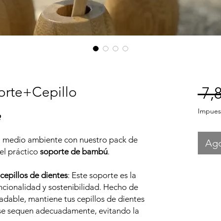
orte+Cepillo
 7,
Impuest
o
el medio ambiente con nuestro pack de
Ag
el práctico
soporte de bambú
.
epillos de dientes
: Este soporte es la
cionalidad y sostenibilidad. Hecho de
dable, mantiene tus cepillos de dientes
se sequen adecuadamente, evitando la