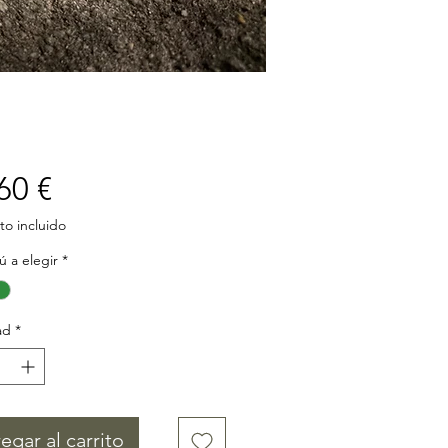
Precio
60 €
o incluido
 a elegir
*
ad
*
egar al carrito