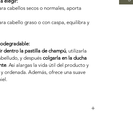
 elegir:
para cabellos secos o normales, aporta
ara cabello graso o con caspa, equilibra y
Biodegradable:
ir dentro la pastilla de champú
, utilizarla
abelludo, y después
colgarla en la ducha
nte
. Así alargas la vida útil del producto y
a y ordenada. Además, ofrece una suave
iel.
 siliconas y parabenos.
giénico del champú sólido.
ar o como regalo consciente.