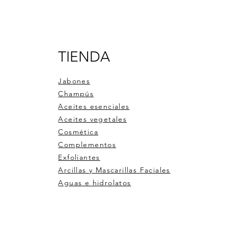
entes y resultados reales.
e hecha con mimo en nuestro laboratorio.
TIENDA
Jabones
Champús
Aceites esenciales
Aceites vegetales
Cosmética
Complementos
Exfoliantes
Arcillas y Mascarillas Faciales
Aguas e hidrolatos