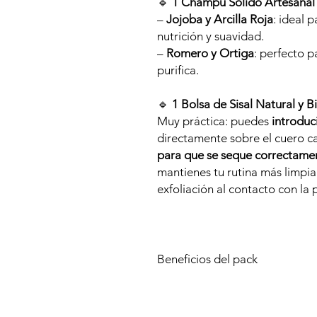
🔹
1 Champú Sólido Artesanal a
–
Jojoba y Arcilla Roja
: ideal 
nutrición y suavidad.
–
Romero y Ortiga
: perfecto p
purifica.
🔹
1 Bolsa de Sisal Natural y 
Muy práctica: puedes
introduc
directamente sobre el cuero c
para que se seque correctame
mantienes tu rutina más limpi
exfoliación al contacto con la p
Beneficios del pack
✔ Cuidado capilar libre de sulfatos,
✔ Conservación óptima y uso más hi
✔ Ideal para el día a día, para viaj