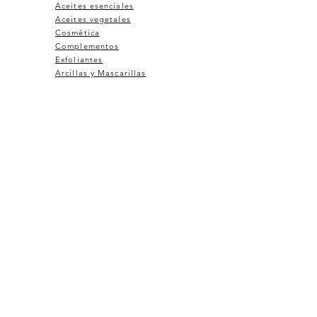
Aceites esenciales
Aceites vegetales
Cosmética
Complementos
Exfoliantes
Arcillas y Mascarillas
Faciales
Aguas e hidrolatos
Sobre Altaire
Contactanos
Aviso Legal
Privacidad
Envíos y Devoluciones
Preguntas Frecuentes
Programa de Fidelización