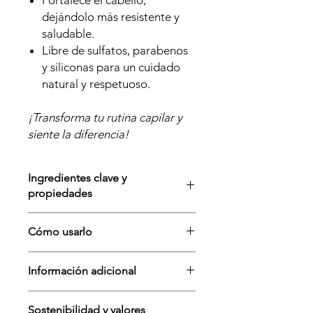
Fortalece el cabello,
dejándolo más resistente y
saludable.
Libre de sulfatos, parabenos
y siliconas para un cuidado
natural y respetuoso.
¡Transforma tu rutina capilar y
siente la diferencia!
Ingredientes clave y
propiedades
Hojas de ortiga bio:
Reducen la
Cómo usarlo
caspa, purifican y fortalecen el
cuero cabelludo.
Humedece tu cabello
Infusión de romero:
Regula la
Información adicional
completamente.
producción de grasa y combate la
Frota directamente la pastilla
caspa mientras fortalece el cabello
Tipo de cabello:
Especialmente
sobre el cuero cabelludo o en las
desde la raíz.
Sostenibilidad y valores
diseñado para cabello graso o con