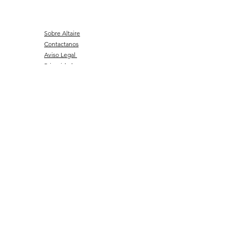
Sobre Altaire
Contactanos
Aviso Legal
Privacidad
Envíos y Devoluciones
Preguntas Frecuentes
Programa de Fidelización
© 2023 Creado por Altaire
Cosmética