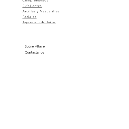
Complementos
Exfoliantes
Arcillas y Mascarillas
Faciales
Aguas e hidrolatos
Sobre Altaire
Contactanos
Aviso Legal
Privacidad
Envíos y Devoluciones
Preguntas Frecuentes
Programa de Fidelización
© 2023 Creado por Altaire
Cosmética