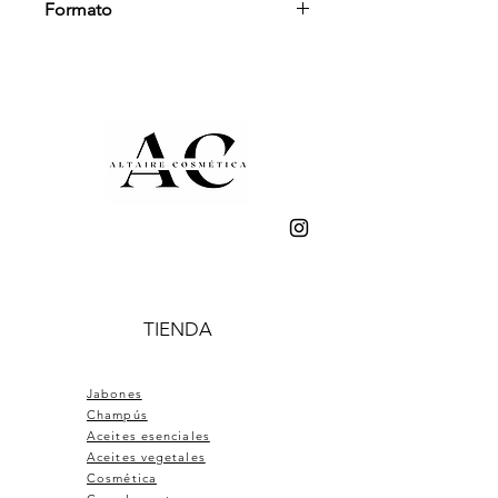
Formato
Botella de 30ml
TIENDA
Jabones
Champús
Aceites esenciales
Aceites vegetales
Cosmética