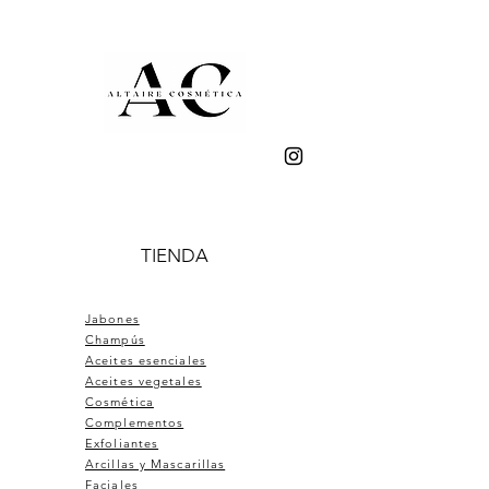
TIENDA
Jabones
Champús
Aceites esenciales
Aceites vegetales
Cosmética
Complementos
Exfoliantes
Arcillas y Mascarillas
Faciales