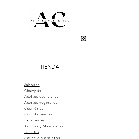
TIENDA
Jabones
Champús
Aceites esenciales
Aceites vegetales
Cosmética
Complementos
Exfoliantes
Arcillas y Mascarillas
Faciales
Aguas e hidrolatos